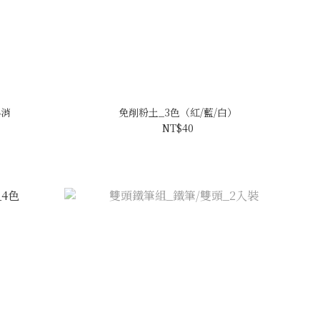
熱消
免削粉土_3色（紅/藍/白）
NT$40