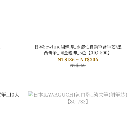
入
日本Sewline蝴蝶牌_水溶性自動筆含筆芯/墨
西哥筆_同金龜牌_5色【01Q-500】
NT$136 ~ NT$306
NT$360