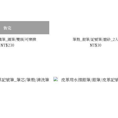
售完
頭鐵筆_鐵筆/雙頭/可樂牌
筆殼_銀筆/記號筆/磨砂_2
NT$230
NT$30