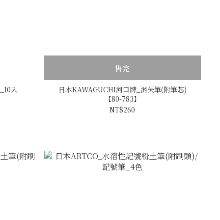
售完
10入
日本KAWAGUCHI河口牌_消失筆(附筆芯)
【80-783】
NT$260