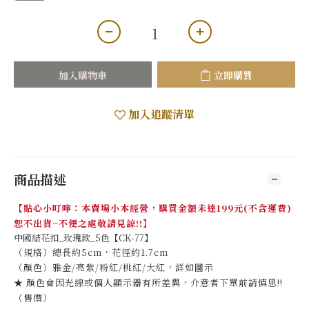
加入購物車
立即購買
加入追蹤清單
商品描述
【貼心小叮嚀：本賣場小本經營，購買金額未達199元(不含運費)
恕不出貨~不便之處敬請見諒!!】
中國結花扣_玫瑰款_5色【CK-77】
（規格）總長約5cm，花徑約1.7cm
（顏色）雅金/亮紫/粉紅/桃紅/大紅，詳如圖示
★ 顏色會因光線或個人顯示器有所差異，介意者下單前請慎思!!
（售價）