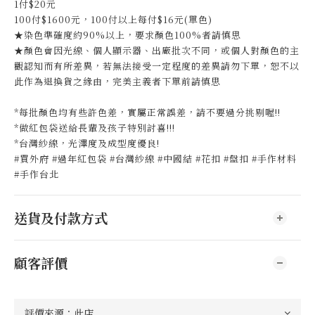
1付$20元
100付$1600元，100付以上每付$16元(單色)
★染色準確度約90%以上，要求顏色100%者請慎思
★顏色會因光線、個人顯示器、出廠批次不同，或個人對顏色的主
觀認知而有所差異，若無法接受一定程度的差異請勿下單，恕不以
此作為退換貨之緣由，完美主義者下單前請慎思
*每批顏色均有些許色差，實屬正常誤差，請不要過分挑剔喔!!
*做紅包袋送給長輩及孩子特別討喜!!!
*台灣紗線，光澤度及成型度優良!
#買外府 #過年紅包袋 #台灣紗線 #中國結 #花扣 #盤扣 #手作材料
#手作台北
送貨及付款方式
顧客評價