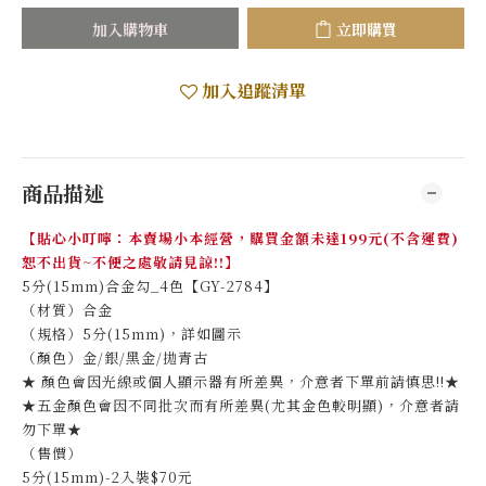
加入購物車
立即購買
加入追蹤清單
商品描述
【貼心小叮嚀：本賣場小本經營，購買金額未達199元(不含運費)
恕不出貨~不便之處敬請見諒!!】
5分(15mm)合金勾_4色【GY-2784】
（材質）合金
（規格）5分(15mm)，詳如圖示
（顏色）金/銀/黑金/拋青古
★ 顏色會因光線或個人顯示器有所差異，介意者下單前請慎思!!★
★五金顏色會因不同批次而有所差異(尤其金色較明顯)，介意者請
勿下單★
（售價）
5分(15mm)-2入裝$70元