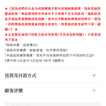
★【因為我們的合金勾或鎖圈幾乎都有經過耐酸處理，因此表面塗
層會較厚，新品使用時有些會有卡卡回彈不完全的狀況，遇此狀況
並非商品質量問題或是故障，您可以手動協助彈簧回扣即可，使用
一段時間後此現象就會因磨合而消失，如果無法接受請勿下單，謝
謝!!】
★
★五金顏色會因不同批次而有所差異(尤其金色較明顯)，介意者請
勿下單★
*現貨供應，品質優良!!
*高級吊掛電鍍，耐酸處理，皮件專用規格!!
*本產品採優質電鍍，是皮件及布做時尚包款不可或缺的五金!!
#買外府 #合金勾 #合金扣 #皮件 #龍蝦勾
送貨及付款方式
顧客評價