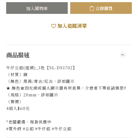
加入購物車
立即購買
加入追蹤清單
商品描述
牛仔立釦(搖頭)_3色【SL-DS1702】
（材質）銅
（顏色）黑鎳/青古/紅古，詳如圖示
★ 顏色會因光線或個人顯示器有所差異，介意者下單前請慎思!!
（規格）20mm，詳如圖示
（售價）
4組入$60元
*老闆嚴選，現貨供應中
#買外府 #立釦 #牛仔釦 #牛仔立釦