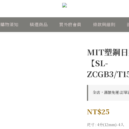
購物須知
精選商品
買外府會員
條款與細則
MIT塑鋼
【SL-
ZCGB3/T1
全店，滿額免運:訂單滿
NT$25
尺寸
: 4分(12mm)-4入