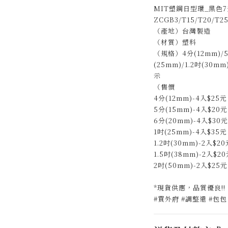
MIT塑鋼日型環_黑色7
ZCGB3/T15/T20/T2
（產地）台灣製造
（材質）塑料
（規格）4分(12mm)/5
(25mm)/1.2吋(30m
示
（售價
4分(12mm)-4入$25
5分(15mm)-4入$20
6分(20mm)-4入$30
1吋(25mm)-4入$35
1.2吋(30mm)-2入$2
1.5吋(38mm)-2入$2
2吋(50mm)-2入$25元
*現貨供應，品質優良!!
#買外府 #調整還 #包包