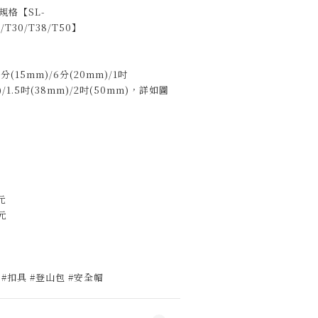
規格【SL-
5/T30/T38/T50】
分(15mm)/6分(20mm)/1吋
m)/1.5吋(38mm)/2吋(50mm)，詳如圖
元
元
元
元
0元
0元
 #扣具 #登山包 #安全帽