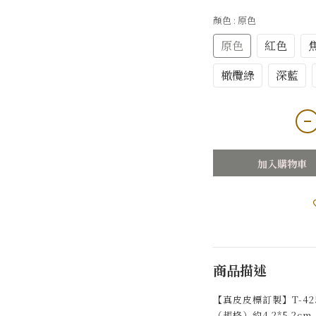
顏色
: 原色
原色
紅色
橄欖綠
深藍
加入購物車
商品描述
【真皮皮標訂製】T-4252
（規格）約4.2*5.2cm