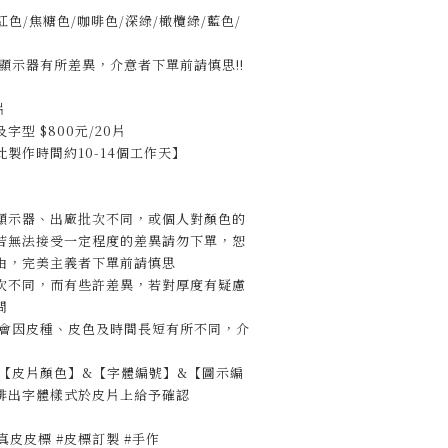
色/焦糖色/咖啡色/深綠/橄欖綠/藍色/
顯示器有所差異，介意者下單前請慎思!!
片
型 $800元/20片
製作時間約10-14個工作天】
顯示器、出廠批次不同，或個人對顏色的
若無法接受一定程度的差異請勿下單，恕
由，完美主義者下單前請慎思
次不同，而有些許差異，若對厚度有疑慮
問
淺會因皮種、皮色及時間長短有所不同，介
註【皮片顏色】&【字體編號】&【圖示編
排出字體樣式於皮片上給予確認
#真皮皮標 #皮標訂製 #手作