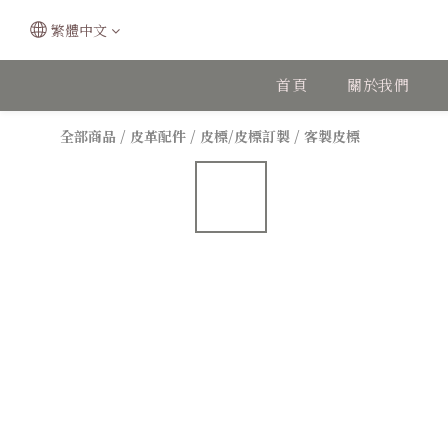
繁體中文
首頁
關於我們
全部商品
/
皮革配件
/
皮標/皮標訂製
/
客製皮標