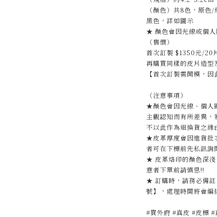
（顏色）共8色，原色/紅
黑色，詳如圖示
★ 顏色會因光線或個人
（售價）
首次訂製 $1350元/20
再購買同樣的皮片造型及字
【首次訂製需開模，因此
（注意事項）
★顏色會因光線、個人
主觀認知而有所差異，
不以此作為退換貨之緣
★皮革厚度會因進貨批
者可在下標前先私訊詢
★ 皮革烙印的顏色深
意者下單前請慎思!!
★ 訂購時，請務必備
號】，處理時間將會編
#買外府 #真皮 #皮標 