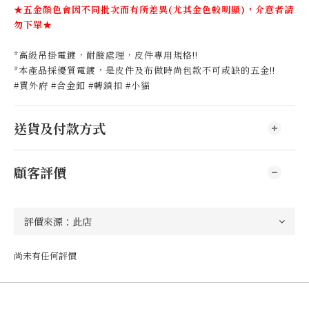
★五金顏色會因不同批次而有所差異(尤其金色較明顯)，介意者請
勿下單★
*高級吊掛電鍍，耐酸處理，皮件專用規格!!
*本產品採優質電鍍，是皮件及布做時尚包款不可或缺的五金!!
#買外府 #合金釦 #轉鎖扣 #小貓
送貨及付款方式
顧客評價
尚未有任何評價