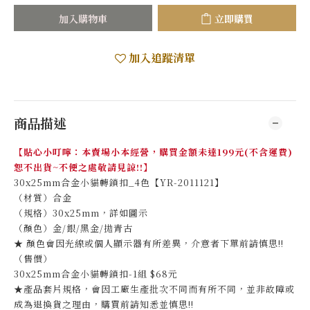
加入購物車
立即購買
加入追蹤清單
商品描述
【貼心小叮嚀：本賣場小本經營，購買金額未達199元(不含運費)
恕不出貨~不便之處敬請見諒!!】
30x25mm合金小貓轉鎖扣_4色【YR-2011121】
（材質）合金
（規格）30x25mm，詳如圖示
（顏色）金/銀/黑金/拋青古
★ 顏色會因光線或個人顯示器有所差異，介意者下單前請慎思!!
（售價）
30x25mm合金小貓轉鎖扣-1組 $68元
★
產品套片規格，會因工廠生產批次不同而有所不同，並非故障或
成為退換貨之理由，購買前請知悉並慎思!!