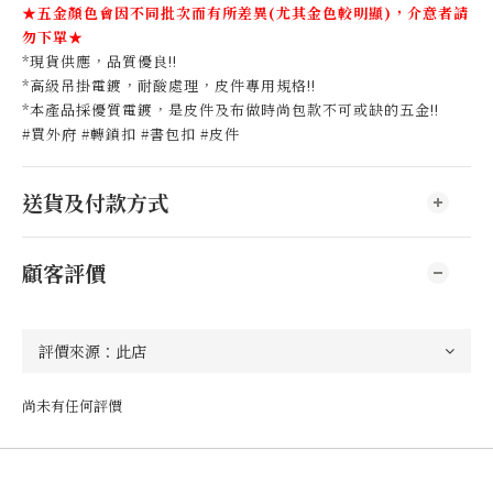
★五金顏色會因不同批次而有所差異(尤其金色較明顯)，介意者請
勿下單★
*現貨供應，品質優良!!
*高級吊掛電鍍，耐酸處理，皮件專用規格!!
*本產品採優質電鍍，是皮件及布做時尚包款不可或缺的五金!!
#買外府 #轉鎖扣 #書包扣 #皮件
送貨及付款方式
顧客評價
尚未有任何評價