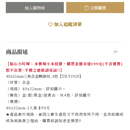
加入購物車
立即購買
加入追蹤清單
商品描述
【貼心小叮嚀：本賣場小本經營，購買金額未達199元(不含運費)
恕不出貨~不便之處敬請見諒!!】
40x32mm三角合金轉鎖扣_4色【YR-Y1920】
（材質）合金
（規格）40x32mm，詳如圖示。
（顏色）金/銀/黑金/拋青古，共4色，詳如圖示
（售價）
40x32mm-1入裝 $90元
★產品套片規格，會因工廠生產批次不同而有所不同，並非故障或
成為退換貨之理由，購買前請知悉並慎思!!