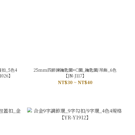
扣_5色4
25mm四節鍊鑰匙圈+C圈_鑰匙圈/吊飾_6色
1026】
【JN-J117】
NT$30 ~ NT$40