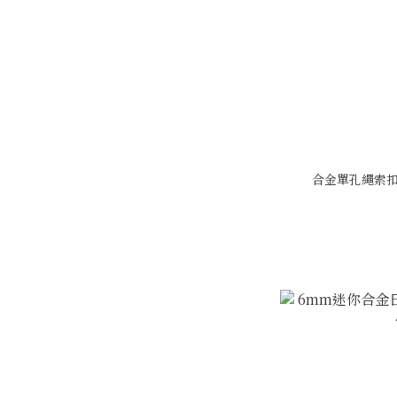
合金單孔繩索扣_