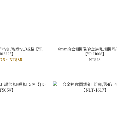
/勾扣/龍蝦勾_3規格【YR-
6mm合金側掛環/合金拱橋_側掛耳/
102325】
【YR-H006】
75 ~ NT$85
NT$48