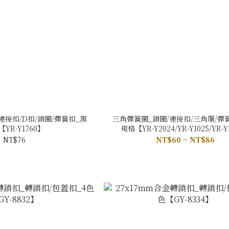
連接扣/D扣/鎖圈/彈簧扣_黑
三角彈簧圈_鎖圈/連接扣/三角環/彈簧
YR-Y1760】
規格【YR-Y2024/YR-Y1025/YR-Y
NT$76
NT$60 ~ NT$86