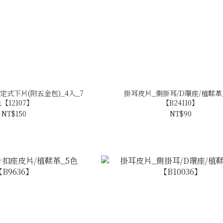
皮固定式下片(附五金包)_4入_7
掛耳皮片_側掛耳/D環座/植鞣革
【12107】
【B24110】
NT$150
NT$90