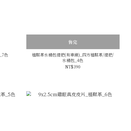
售完
_7色
植鞣革水桶包提把(有車線)_四方植鞣革/提把/
水桶包_4色
NT$390