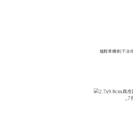
植鞣革繩束(不含皮