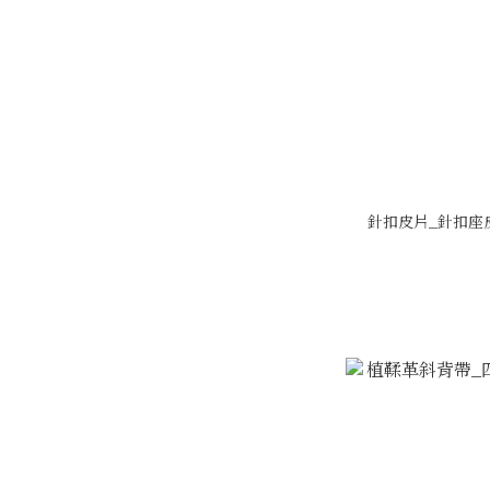
針扣皮片_針扣座皮