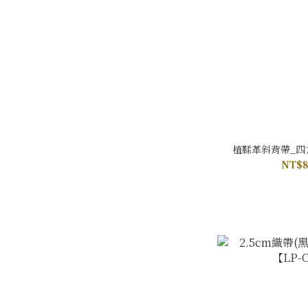
植鞣革斜背帶_四
NT$8