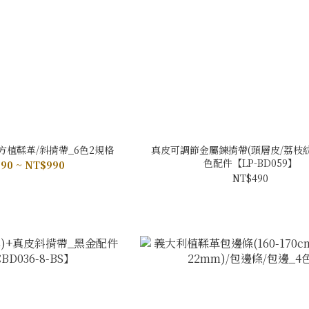
方植鞣革/斜揹帶_6色2規格
真皮可調節金屬鍊揹帶(頭層皮/荔枝紋)
色配件【LP-BD059】
90 ~ NT$990
NT$490