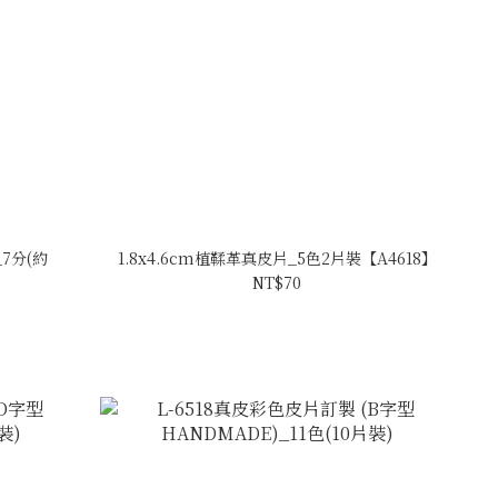
_7分(約
1.8x4.6cm植鞣革真皮片_5色2片裝【A4618】
NT$70