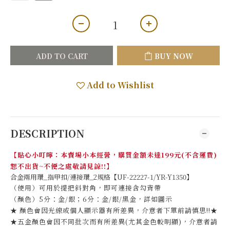
ADD TO CART
BUY NOW
Add to Wishlist
DESCRIPTION
【貼心小叮嚀：本賣場小本經營，購買金額未達199元(不含運費)
恕不出貨~不便之處敬請見諒!!】
合金兩用環_指甲扣/連接環_2規格【UF-22227-1/YR-Y1350】
（使用）可用於提把斜對角，即可連接含勾背帶
（顏色）5分：金/銀；6分：金/銀/黑金，詳如圖示
★ 顏色會因光線或個人顯示器有所差異，介意者下單前請慎思!!★
★五金顏色會因不同批次而有所差異(尤其金色較明顯)，介意者請