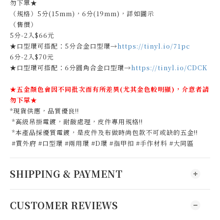
勿下單★
（規格）5分(15mm)，6分(19mm)，詳如圖示
（售價）
5分-2入$66元
★口型環可搭配：5分合金口型環→
https://tinyl.io/71pc
6分-2入$70元
★口型環可搭配：6分圓角合金口型環→
https://tinyl.io/CDCK
★五金顏色會因不同批次而有所差異(尤其金色較明顯)，介意者請
勿下單★
*現貨供應，品質優良!!
*高級吊掛電鍍，耐酸處理，皮件專用規格!!
*本產品採優質電鍍，是皮件及布做時尚包款不可或缺的五金!!
#買外府 #口型環 #兩用環 #D環 #指甲扣 #手作材料 #大同區
SHIPPING & PAYMENT
CUSTOMER REVIEWS