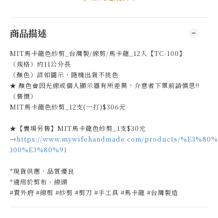
商品描述
MIT馬卡龍色紗剪_台灣製/線剪/馬卡龍_12入【TC-100】
（規格）約11公分長
（顏色）詳如圖示，隨機出貨不挑色
★ 顏色會因光線或個人顯示器有所差異，介意者下單前請慎思!!
（售價）
MIT馬卡龍色紗剪_12支(一打)$306元
★【賣場另售】MIT馬卡龍色紗剪_1支$30元
→
https://www.mywifehandmade.com/products/%E3%80%
100%E3%80%91
*現貨供應，品質優良
*適用於剪布、線頭
#買外府 #線剪 #紗剪 #剪刀 #手工具 #馬卡龍 #台灣製造