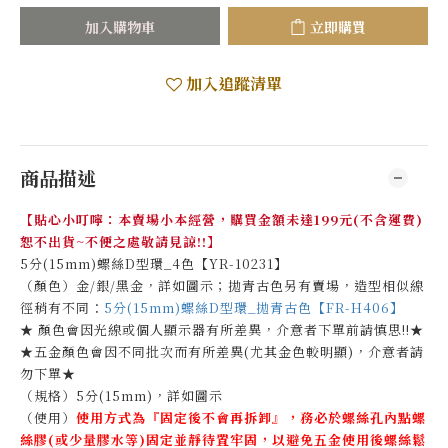
加入購物車
立即購買
加入追蹤清單
商品描述
【貼心小叮嚀：本賣場小本經營，購買金額未達199元(不含運費)
恕不出貨~不便之處敬請見諒!!】
5分(15mm)螺絲D型環_4色【YR-10231】
（顏色）金/銀/黑金，詳如圖示；拋青古色另有賣場，造型相似線
徑稍有不同：
5分(15mm)螺絲D型環_拋青古色【FR-H406】
★ 顏色會因光線或個人顯示器有所差異，介意者下單前請慎思!!★
★五金顏色會因不同批次而有所差異(尤其金色較明顯)，介意者請
勿下單★
（規格）5分(15mm)，詳如圖示
（使用）
使用方式為『固定後不會再拆卸』，
務必於螺絲孔內點螺
絲膠
(或少量膠水等)固定並靜待置牢固，
以避免五金使用後螺絲鬆