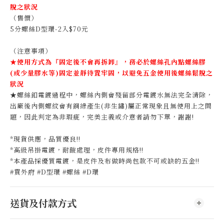
脫之狀況
（售價）
5分螺絲D型環-2入$70元
（注意事項）
★
使用方式為『固定後不會再拆卸』，
務必於螺絲孔內點螺絲膠
(或少量膠水等)固定並靜待置牢固，
以避免五金使用後螺絲鬆脫之
狀況
★螺絲釦電鍍過程中，螺絲內側會殘留部分電鍍水無法完全清除，
出廠後內側螺紋會有銅綠產生(非生鏽)屬正常現象且無使用上之問
題，因此判定為非瑕疵，完美主義或介意者請勿下單，謝謝!
*現貨供應，品質優良!!
*高級吊掛電鍍，耐酸處理，皮件專用規格!!
*本產品採優質電鍍，是皮件及布做時尚包款不可或缺的五金!!
#買外府 #D型環 #螺絲 #D環
送貨及付款方式