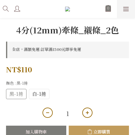
4分(12mm)牽條_襯條_2色
全店，滿額免運:訂單滿1500元即享免運
NT$110
顏色
: 黑-1捲
黑-1捲
白-1捲
加入購物車
立即購買