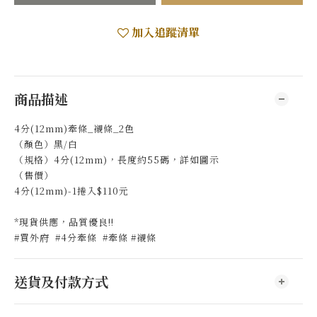
加入追蹤清單
商品描述
4分(12mm)牽條_襯條_2色
（顏色）黑/白
（規格）4分(12mm)，長度約55碼，詳如圖示
（售價）
4分(12mm)-1捲入$110元
*現貨供應，品質優良!!
#買外府 #4分牽條 #牽條 #襯條
送貨及付款方式