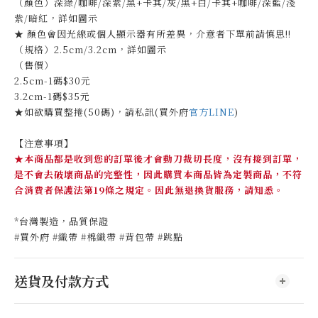
（顏色）深綠/咖啡/深紫/黑+卡其/灰/黑+白/卡其+咖啡/深藍/淺
紫/暗紅，詳如圖示
★ 顏色會因光線或個人顯示器有所差異，介意者下單前請慎思!!
（規格）2.5cm/3.2cm，詳如圖示
（售價）
2.5cm-1碼$30元
3.2cm-1碼$35元
★如欲購買整捲(50碼)，請私訊(買外府
官方LINE
)
【注意事項】
★本商品都是收到您的訂單後才會動刀裁切長度，沒有接到訂單，
是不會去破壞商品的完整性，因此購買本商品皆為定製商品，不符
合消費者保護法第19條之規定。因此無退換貨服務，請知悉。
*台灣製造，品質保證
#買外府 #織帶 #棉織帶 #背包帶 #跳點
送貨及付款方式