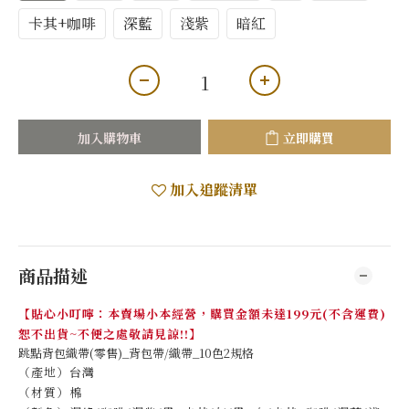
卡其+咖啡
深藍
淺紫
暗紅
加入購物車
立即購買
加入追蹤清單
商品描述
【貼心小叮嚀：本賣場小本經營，購買金額未達199元(不含運費)
恕不出貨~不便之處敬請見諒!!】
跳點背包織帶(零售)_背包帶/織帶_10色2規格
（產地）台灣
（材質）棉