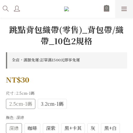
跳點背包織帶(零售)_背包帶/織
帶_10色2規格
全店，滿額免運:訂單滿1500元即享免運
NT$30
尺寸
: 2.5cm-1碼
2.5cm-1碼
3.2cm-1碼
顏色
: 深綠
深綠
咖啡
深紫
黑+卡其
灰
黑+白