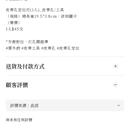
皮帶孔定位尺(1入)_皮帶孔/工具
（規格）總長寬19.5*3.8cm，詳如圖示
（售價）
1入$45元
*方便對位，打孔間距準
#買外府 #皮帶工具 #皮帶孔 #皮帶孔定位
送貨及付款方式
顧客評價
尚未有任何評價