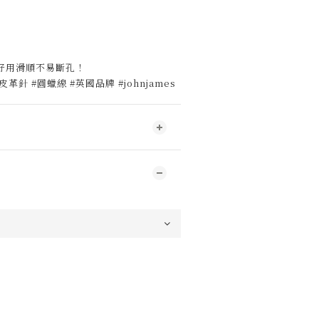
好用滑順不易斷孔！
革針 #圓蠟線 #英國品牌 #johnjames