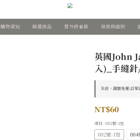
購物須知
精選商品
買外府會員
條款與細則
英國John 
入)_手縫針
全店，滿額免運:訂單滿
NT$60
項目
: 002號-1包
002號-1包
004