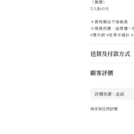
（售價）
5入$60元
＊貨物售出不退換貨
＊現貨供應，品質優～
#買外府 #皮革手縫針 #皮
送貨及付款方式
顧客評價
尚未有任何評價