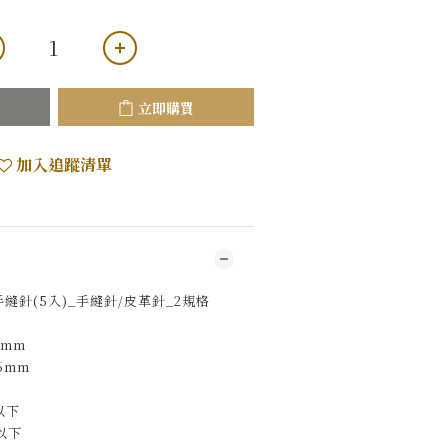
立即購買
加入追蹤清單
革手縫針(5入)_手縫針/皮革針_2規格
2mm
6mm
以下
以下