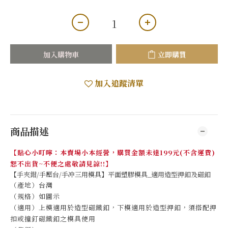
加入購物車
立即購買
加入追蹤清單
商品描述
【貼心小叮嚀：本賣場小本經營，購買金額未達199元(不含運費)
恕不出貨~不便之處敬請見諒!!】
【手夾鉗/手壓台/手冲三用模具】平面塑膠模具_適用造型押釦及磁釦
（產地）台灣
（規格）如圖示
（適用）上模適用於造型磁鐵釦，下模適用於造型押釦，須搭配押
扣或撞釘磁鐵釦之模具使用