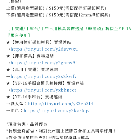
（售價）
上模(適用造型磁釦) / $150元(需搭配撞釘磁釦模具)
下模(適用造型磁釦) / $150元(需搭配12mm押釦模具)
【手夾鉗/手壓台/手冲三用模具皆需透過「轉接頭」轉接至YF-16
手壓台使用】
★【通用撞釘磁扣模具】賣場連結
→
https://tinyurl.com/y2dsvwxu
★【押扣模具】賣場連結
→
https://tinyurl.com/y2gnms94
★【萬用手夾鉗】賣場連結
→
https://tinyurl.com/y2s8kwfv
★【YF-16手壓台模具轉接頭】賣場連結
→
https://tinyurl.com/yxbhncct
★【YF-16手壓台】賣場連結
→職人藍：
https://tinyurl.com/y33eo3l4
→綠色：
https://tinyurl.com/y2kc76qv
*現貨供應，品質優良
*特別量身訂做，絕對比市面上塑膠四合扣工具精準好用!!
#買外府 #萬用手夾鉗 #造型塑膠模具 #模具