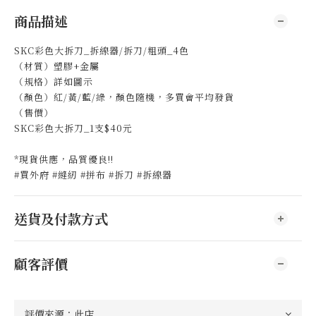
商品描述
SKC彩色大拆刀_拆線器/拆刀/粗頭_4色
（材質）塑膠+金屬
（規格）詳如圖示
（顏色）紅/黃/藍/綠，顏色隨機，多買會平均發貨
（售價）
SKC彩色大拆刀_1支$40元
*現貨供應，品質優良!!
#買外府 #縫紉 #拼布 #拆刀 #拆線器
送貨及付款方式
顧客評價