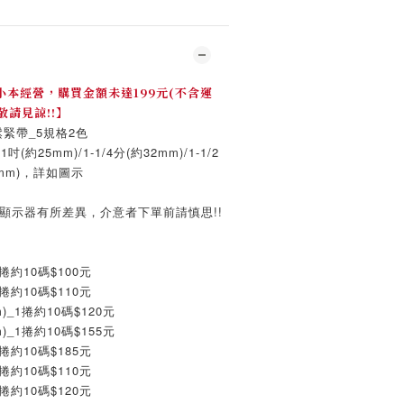
本經營，購買金額未達199元(不含運
敬請見諒!!】
緊帶_5規格2色
(約25mm)/1-1/4分(約32mm)/1-1/2
0mm)，詳如圖示
顯示器有所差異，介意者下單前請慎思!!
捲約10碼$100元
約10碼$110元
_1捲約10碼$120元
_1捲約10碼$155元
約10碼$185元
捲約10碼$110元
約10碼$120元