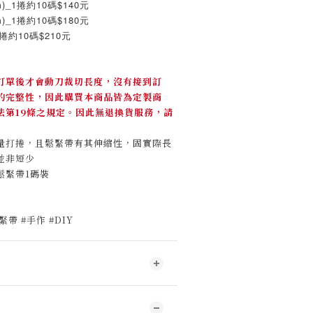
_1捲約10碼$140元
_1捲約10碼$180元
約10碼$210元
訂單後才會動刀裁切長度，沒有接到訂
的完整性，因此購買本商品皆為定製商
法第19條之規定。因此無退換貨服務，請
量打捲，且鬆緊帶有其伸縮性，固實際長
並非短少
鬆緊帶1碼裝
帶 #手作 #DIY