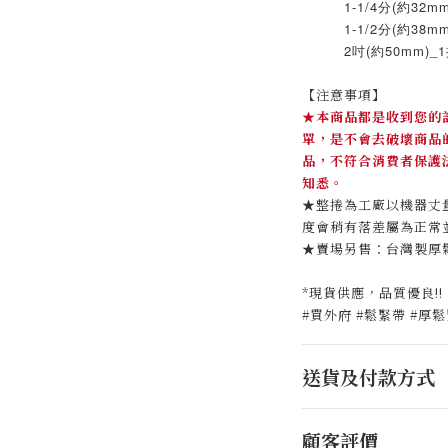
1-1/4分(約32mm)
1-1/2分(約38mm)
2吋(約50mm)_1捲
【注意事項】
★本商品都是收到您的
單，是不會去破壞商品
品，不符合消費者保護
知悉。
★整捲為工廠以機器丈
度會稍有落差屬為正常
★賣場另售：台灣製厚
*現貨供應，品質優良!!
#買外府 #鬆緊帶 #厚鬆緊
送貨及付款方式
顧客評價