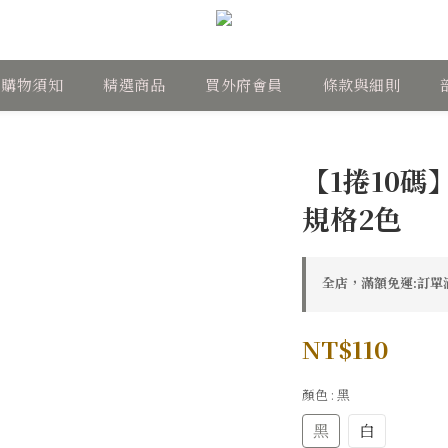
購物須知
精選商品
買外府會員
條款與細則
【1捲10碼
規格2色
全店，滿額免運:訂單滿
NT$110
顏色
: 黑
黑
白