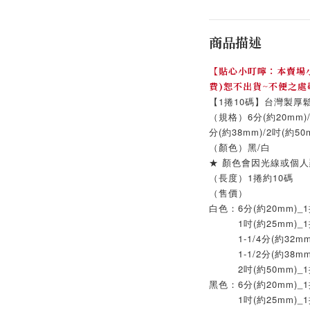
商品描述
【貼心小叮嚀：本賣場小
費)恕不出貨~不便之處
【1捲10碼】台灣製厚鬆
（規格）6分(約20mm)/1吋
分(約38mm)/2吋(約5
（顏色）黑/白
★ 顏色會因光線或個人
（長度）1捲約10碼
（售價）
白色：6分(約20mm)_1
1吋(約25mm)_1捲
1-1/4分(約32mm)
1-1/2分(約38mm)
2吋(約50mm)_1捲
黑色：6分(約20mm)_1
1吋(約25mm)_1捲