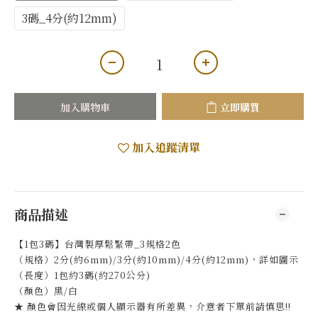
3碼_4分(約12mm)
加入購物車
立即購買
加入追蹤清單
商品描述
【1包3碼】台灣製厚鬆緊帶_3規格2色
（規格）2分(約6mm)/3分(約10mm)/4分(約12mm)，詳如圖示
（長度）1包約3碼(約270公分)
（顏色）黑/白
★ 顏色會因光線或個人顯示器有所差異，介意者下單前請慎思!!