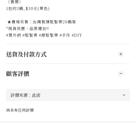
（售價）
1包約3碼_$30元(單色)
★賣場另售：台灣製薄鬆緊帶20碼裝
*現貨供應，品質優良!!
#買外府 #鬆緊帶 #厚鬆緊帶 #手作 #DIY
送貨及付款方式
顧客評價
尚未有任何評價