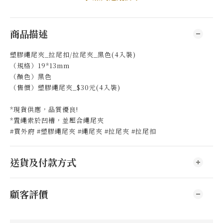
商品描述
塑膠繩尾夾_拉尾扣/拉尾夾_黑色(4入裝)
（規格）19*13mm
（顏色）黑色
（售價）塑膠繩尾夾_$30元(4入裝)
*現貨供應，品質優良!
*置繩索於凹槽，並壓合繩尾夾
#買外府 #塑膠繩尾夾 #繩尾夾 #拉尾夾 #拉尾扣
送貨及付款方式
顧客評價