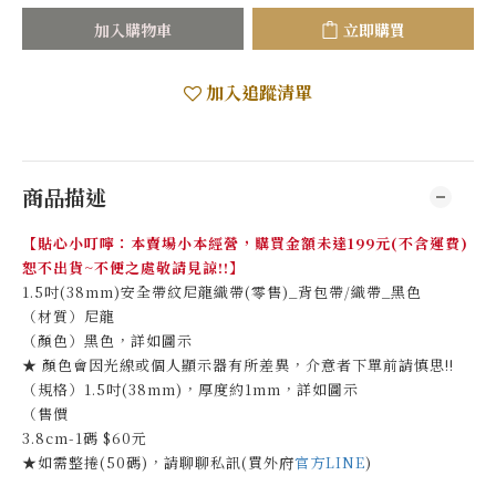
加入購物車
立即購買
加入追蹤清單
商品描述
【貼心小叮嚀：本賣場小本經營，購買金額未達199元(不含運費)
恕不出貨~不便之處敬請見諒!!】
1.5吋(38mm)安全帶紋尼龍織帶(零售)_背包帶/織帶_黑色
（材質）尼龍
（顏色）黑色，詳如圖示
★ 顏色會因光線或個人顯示器有所差異，介意者下單前請慎思!!
（規格）1.5吋(38mm)，厚度約1mm，詳如圖示
（售價
3.8cm-1碼 $60元
★如需整捲(50碼)，請聊聊私訊(買外府
官方LINE
)