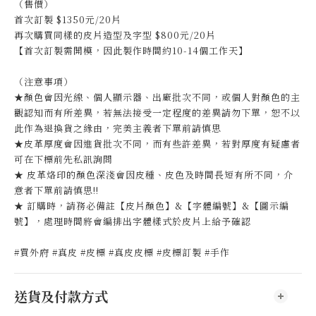
（售價）
首次訂製 $1350元/20片
再次購買同樣的皮片造型及字型 $800元/20片
【首次訂製需開模，因此製作時間約10-14個工作天】
（注意事項）
★顏色會因光線、個人顯示器、出廠批次不同，或個人對顏色的主
觀認知而有所差異，若無法接受一定程度的差異請勿下單，恕不以
此作為退換貨之緣由，完美主義者下單前請慎思
★皮革厚度會因進貨批次不同，而有些許差異，若對厚度有疑慮者
可在下標前先私訊詢問
★ 皮革烙印的顏色深淺會因皮種、皮色及時間長短有所不同，介
意者下單前請慎思!!
★ 訂購時，請務必備註【皮片顏色】&【字體編號】&【圖示編
號】，處理時間將會編排出字體樣式於皮片上給予確認
#買外府 #真皮 #皮標 #真皮皮標 #皮標訂製 #手作
送貨及付款方式