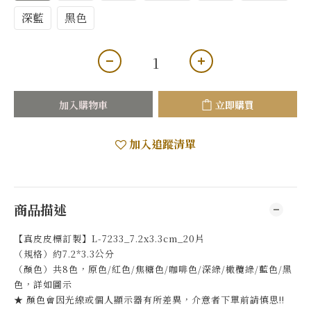
深藍
黑色
加入購物車
立即購買
加入追蹤清單
商品描述
【真皮皮標訂製】L-7233_7.2x3.3cm_20片
（規格）約7.2*3.3公分
（顏色）共8色，原色/紅色/焦糖色/咖啡色/深綠/橄欖綠/藍色/黑
色，詳如圖示
★ 顏色會因光線或個人顯示器有所差異，介意者下單前請慎思!!