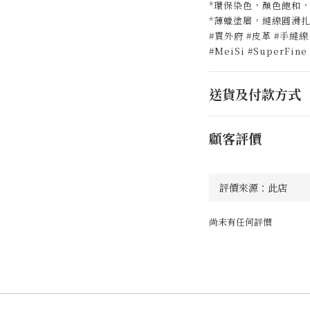
*環保染色，顏色飽和
*薄蠟塗層，縫線圓滑
#買外府 #皮革 #手縫線
#MeiSi #SuperF
送貨及付款方式
顧客評價
尚未有任何評價