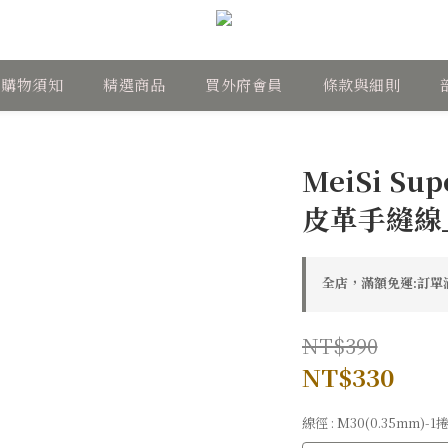
購物須知
精選商品
買外府會員
條款與細則
MeiSi Su
皮革手縫線_
全店，滿額免運:訂單滿
NT$390
NT$330
線徑
: M30(0.35mm)-