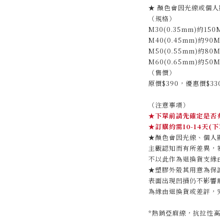
★ 顏色會因光線或個人
（規格）
M30(0.35mm)約150
M40(0.45mm)約90
M50(0.55mm)約80
M60(0.65mm)約50
（售價）
原價$390，優惠價$33
（注意事項）
★
下單前請先確定是否
★
訂購約需10-14天
★顏色會因光線、個人
主觀認知而有所差異，
不以此作為退換貨支緣
★塑膠外殼其用意為保
表面出現凹損仍不影響
為緣由退換貨或差評，
*熱銷亞麻線，抗拉性