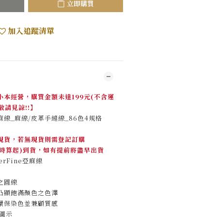
立即購買
加入追蹤清單
本經營，購買金額未達199元(不含運
敬請見諒!!】
ne亞麻線_麻線/皮革手縫線_86色4規格
現貨，若無現貨則需登記訂購
下單時算起)到貨，如有提前將盡早出貨
erFine亞麻線
之圓線
凸顯飽滿顏色之色澤
環保染色並兼顧質感
圖示