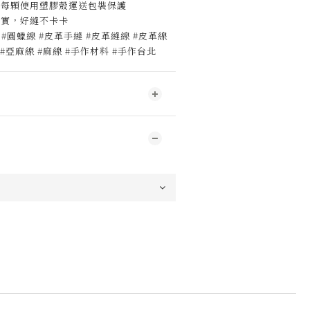
，每顆使用塑膠殼運送包裝保護
扎實，好縫不卡卡
 #圓蠟線 #皮革手縫 #皮革縫線 #皮革線
ine #亞麻線 #麻線 #手作材料 #手作台北