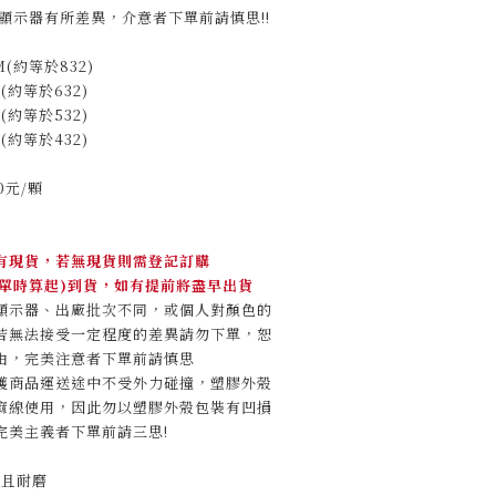
顯示器有所差異，介意者下單前請慎思!!
M(約等於832)
M(約等於632)
M(約等於532)
M(約等於432)
0元/顆
有現貨，若無現貨則需登記訂購
(下單時算起)到貨，如有提前將盡早出貨
顯示器、出廠批次不同，或個人對顏色的
若無法接受一定程度的差異請勿下單，恕
由，完美注意者下單前請慎思
護商品運送途中不受外力碰撞，塑膠外殼
麻線使用，因此勿以塑膠外殼包裝有凹損
完美主義者下單前請三思!
高且耐磨