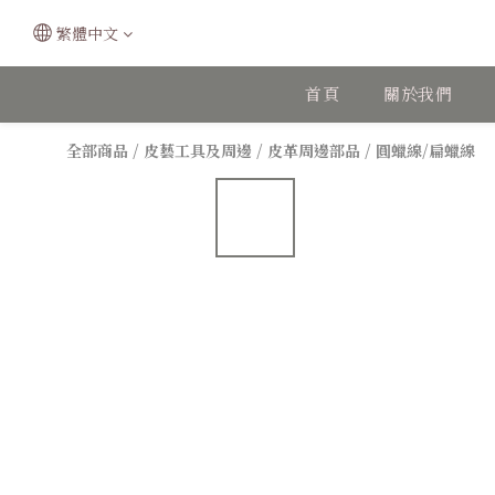
繁體中文
首頁
關於我們
全部商品
/
皮藝工具及周邊
/
皮革周邊部品
/
圓蠟線/扁蠟線