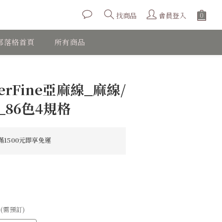
會員登入
找商品
部落格首頁
所有商品
立即購買
perFine亞麻線_麻線/
86色4規格
1500元即享免運
1捲(需預訂)