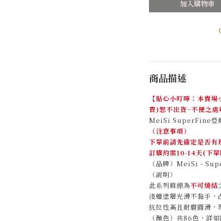
加入購物車
商品描述
【貼心小叮嚀：本賣場小
費)恕不出貨~不便之處
MeiSi SuperFi
（注意事項）
下單前請先確定是否有
訂購約需10-14天(
（品牌）MeiSi - Sup
（說明）
此系列麻線為
不可燒結
淺蠟塗層光滑不黏手，
抗拉性高且耐磨圓滑，
（顏色）共86色，詳如