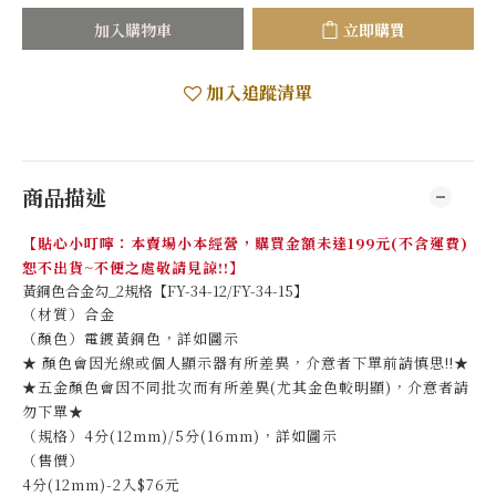
加入購物車
立即購買
加入追蹤清單
商品描述
【貼心小叮嚀：本賣場小本經營，購買金額未達199元(不含運費)
恕不出貨~不便之處敬請見諒!!】
黃銅色合金勾_2規格【FY-34-12/FY-34-15】
（材質）合金
（顏色）電鍍黃銅色，詳如圖示
★ 顏色會因光線或個人顯示器有所差異，介意者下單前請慎思!!★
★五金顏色會因不同批次而有所差異(尤其金色較明顯)，介意者請
勿下單★
（規格）4分(12mm)/5分(16mm)，詳如圖示
（售價）
4分(12mm)-2入$76元