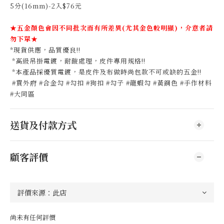
5分(16mm)-2入$76元
★五金顏色會因不同批次而有所差異(尤其金色較明顯)，介意者請
勿下單★
*現貨供應，品質優良!!
*高級吊掛電鍍，耐酸處理，皮件專用規格!!
*本產品採優質電鍍，是皮件及布做時尚包款不可或缺的五金!!
#買外府 #合金勾 #勾扣 #狗扣 #勾子 #龍蝦勾 #黃銅色 #手作材料
#大同區
送貨及付款方式
顧客評價
尚未有任何評價