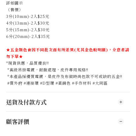
詳如圖示
（售價）
3分(10mm)-2入$25元
4分(13mm)-2入$30元
5分(15mm)-2入$30元
6分(20mm)-2入$35元
★五金顏色會因不同批次而有所差異(尤其金色較明顯)，介意者請
勿下單★
*現貨供應，品質優良!!
*高級吊掛電鍍，耐酸處理，皮件專用規格!!
*本產品採優質電鍍，是皮件及布做時尚包款不可或缺的五金!!
#買外府 #連接環 #D型環 #黃銅色 #手作材料 #大同區
送貨及付款方式
顧客評價