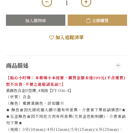
加入購物車
立即購買
加入追蹤清單
商品描述
【貼心小叮嚀：本賣場小本經營，購買金額未達199元(不含運費)
恕不出貨~不便之處敬請見諒!!】
黃銅色合金D型環_4規格【FY-O16-4】
（材質）合金
（顏色）電鍍黃銅色，詳如圖示
★ 顏色會因光線或個人顯示器有所差異，介意者下單前請慎思!!★
★五金顏色會因不同批次而有所差異(尤其金色較明顯)，介意者請
勿下單★
（規格）3分(10mm)/4分(13mm)/5分(15mm)/6分(20mm)，