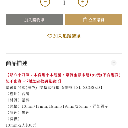
加入購物車
立即購買
加入追蹤清單
商品描述
【貼心小叮嚀：本賣場小本經營，購買金額未達199元(不含運費)
恕不出貨~不便之處敬請見諒!!】
塑鋼即開扣(黑色)_按壓式插扣_5規格【SL-ZCGS8D】
（產地）台灣
（材質）塑料
（規格）10mm/13mm/16mm/19mm/25mm，詳如圖示
（顏色）黑色
（售價）
10mm-2入$30元