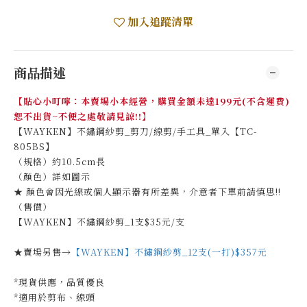
加入追蹤清單
商品描述
【貼心小叮嚀：本賣場小本經營，購買金額未達199元(不含運費)
恕不出貨~不便之處敬請見諒!!】
【WAYKEN】不鏽鋼紗剪_剪刀/線剪/手工具_單入【TC-
805BS】
（規格）約10.5cm長
（顏色）詳如圖示
★ 顏色會因光線或個人顯示器有所差異，介意者下單前請慎思!!
（售價）
【WAYKEN】不鏽鋼紗剪_1支$35元/支
★賣場另售→
【WAYKEN】不鏽鋼紗剪_12支(一打)$357元
*現貨供應，品質優良
*適用於剪布、線頭