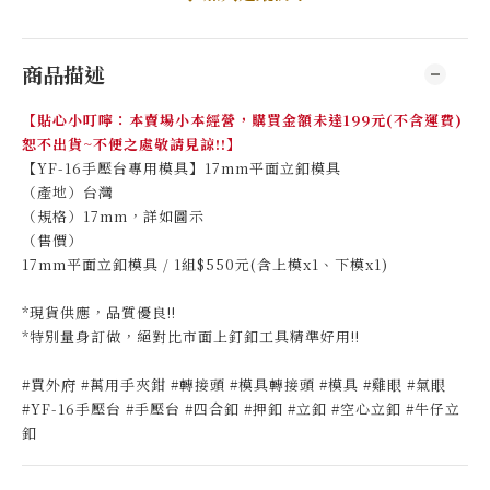
商品描述
【貼心小叮嚀：本賣場小本經營，購買金額未達199元(不含運費)
恕不出貨~不便之處敬請見諒!!】
【YF-16手壓台專用模具】17mm平面立釦模具
（產地）台灣
（規格）17mm，詳如圖示
（售價）
17mm平面立釦模具 / 1組$550元(含上模x1、下模x1)
*現貨供應，品質優良!!
*特別量身訂做，絕對比市面上釘釦工具精準好用!!
#買外府 #萬用手夾鉗 #轉接頭 #模具轉接頭 #模具 #雞眼 #氣眼
#YF-16手壓台 #手壓台 #四合釦 #押釦 #立釦 #空心立釦 #牛仔立
釦