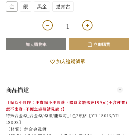
金
銀
黑金
拋青古
加入購物車
立即購買
加入追蹤清單
商品描述
【貼心小叮嚀：本賣場小本經營，購買金額未達199元(不含運費)
恕不出貨~不便之處敬請見諒!!】
特殊合金勾_合金勾/勾扣/龍蝦勾_4色2規格【YR-18013/YR-
18008】
（材質）鋅合金電鍍