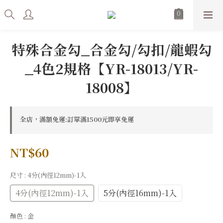
特殊合金勾_合金勾/勾扣/龍蝦勾
_4色2規格【YR-18013/YR-
18008】
全店，滿額免運:訂單滿1500元即享免運
NT$60
尺寸
: 4分(內徑12mm)-1入
4分(內徑12mm)-1入
5分(內徑16mm)-1入
顏色
: 金