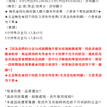
（規格）4分(內徑約12mm)/5分(內徑約16mm)
，詳如圖示
（顏色）金/銀/黑金/拋青古，詳如圖示
★ 顏色會因光線或個人顯示器有所差異，介意者下單前請慎思!!★
★五金顏色會因不同批次而有所差異(尤其金色較明顯)，介意者請
勿下單★
（售價）
4分特殊合金勾-1入$60元
5分特殊合金勾-1入$60元
★【因為我們的合金勾或鎖圈幾乎都有經過耐酸處理，因此表面塗
層會較厚，新品使用時有些會有卡卡回彈不完全的狀況，遇此狀況
並非商品質量問題或是故障，您可以手動協助彈簧回扣即可，使用
一段時間後此現象就會因磨合而消失，如果無法接受請勿下單，謝
謝!!】
★五金顏色會因不同批次而有所差異(尤其金色較明顯)，介意者請
勿下單★
*現貨供應，品質優良!!
*高級吊掛電鍍，耐酸處理，皮件專用規格!!
*本產品採優質電鍍~是皮件及布做時尚包款不可或缺的五金!!