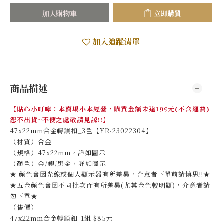
加入購物車
立即購買
加入追蹤清單
商品描述
【貼心小叮嚀：本賣場小本經營，購買金額未達199元(不含運費)
恕不出貨~不便之處敬請見諒!!】
47x22mm合金轉鎖扣_3色【YR-23022304】
（材質）合金
（規格）47x22mm，詳如圖示
（顏色）金/銀/黑金，詳如圖示
★ 顏色會因光線或個人顯示器有所差異，介意者下單前請慎思!!★
★五金顏色會因不同批次而有所差異(尤其金色較明顯)，介意者請
勿下單★
（售價）
47x22mm合金轉鎖釦-1組 $85元