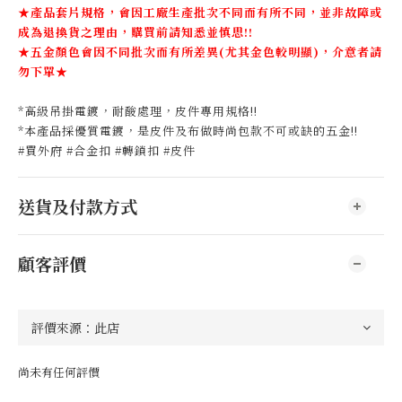
★
產品套片規格，會因工廠生產批次不同而有所不同，並非故障或
成為退換貨之理由，購買前請知悉並慎思!!
★五金顏色會因不同批次而有所差異(尤其金色較明顯)，介意者請
勿下單★
*高級吊掛電鍍，耐酸處理，皮件專用規格!!
*本產品採優質電鍍，是皮件及布做時尚包款不可或缺的五金!!
#買外府 #合金扣 #轉鎖扣 #皮件
送貨及付款方式
顧客評價
尚未有任何評價