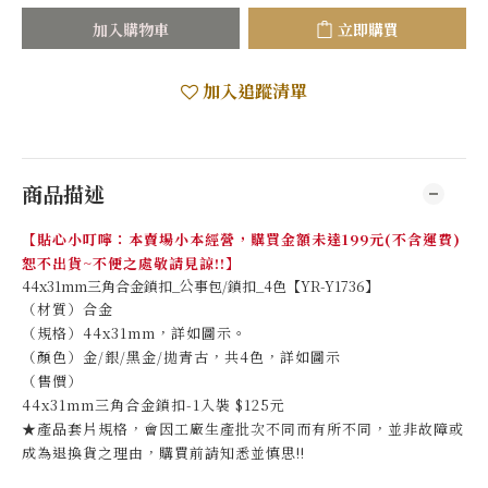
加入購物車
立即購買
加入追蹤清單
商品描述
【貼心小叮嚀：本賣場小本經營，購買金額未達199元(不含運費)
恕不出貨~不便之處敬請見諒!!】
44x31mm三角合金鎖扣_公事包/鎖扣_4色【YR-Y1736】
（材質）合金
（規格）44x31mm，詳如圖示。
（顏色）金/銀/黑金/拋青古，共4色，詳如圖示
（售價）
44x31mm三角合金鎖扣-1入裝 $125元
★產品套片規格，會因工廠生產批次不同而有所不同，並非故障或
成為退換貨之理由，購買前請知悉並慎思!!