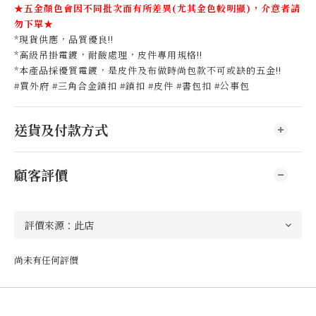
★五金顏色會因不同批次而有所差異(尤其金色較明顯)，介意者請
勿下單★
*現貨供應，品質優良!!
*高級吊掛電鍍，耐酸處理，皮件專用規格!!
*本產品採優質電鍍，是皮件及布做時尚包款不可或缺的五金!!
#買外府 #三角合金鎖扣 #鎖扣 #皮件 #書包扣 #公事包
送貨及付款方式
顧客評價
尚未有任何評價