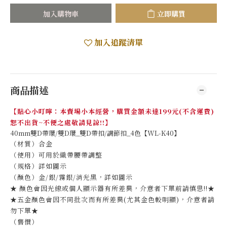
加入購物車
立即購買
加入追蹤清單
商品描述
【貼心小叮嚀：本賣場小本經營，購買金額未達199元(不含運費)
恕不出貨~不便之處敬請見諒!!】
40mm雙D帶環/雙D環_雙D帶扣/調節扣_4色【WL-K40】
（材質）合金
（使用）可用於織帶腰帶調整
（規格）詳如圖示
（顏色）金/銀/霧銀/消光黑，詳如圖示
★ 顏色會因光線或個人顯示器有所差異，介意者下單前請慎思!!★
★五金顏色會因不同批次而有所差異(尤其金色較明顯)，介意者請
勿下單★
（售價）