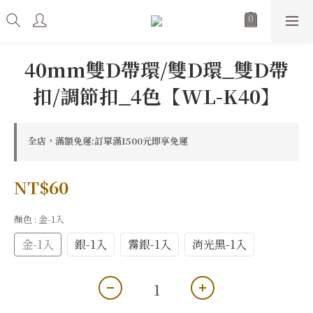
40mm雙D帶環/雙D環_雙D帶
扣/調節扣_4色【WL-K40】
全店，滿額免運:訂單滿1500元即享免運
NT$60
顏色
: 金-1入
金-1入
銀-1入
霧銀-1入
消光黑-1入