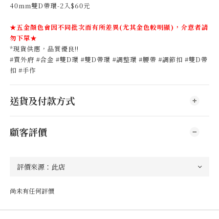
40mm雙D帶環-2入$60元
★五金顏色會因不同批次而有所差異(尤其金色較明顯)，介意者請
勿下單★
*現貨供應，品質優良!!
#買外府 #合金 #雙D環 #雙D帶環 #調整環 #腰帶 #調節扣 #雙D帶
扣 #手作
送貨及付款方式
顧客評價
尚未有任何評價