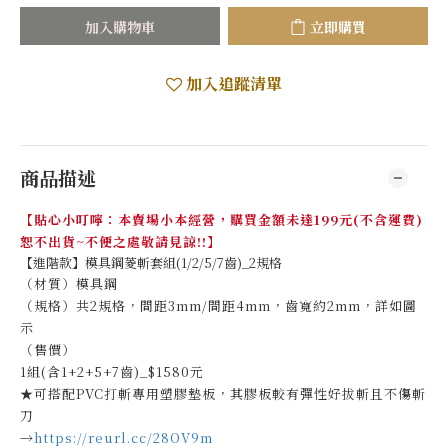
加入購物車
立即購買
加入追蹤清單
商品描述
【貼心小叮嚀：本賣場小本經營，購買金額未達199元(不含運費)
恕不出貨~不便之處敬請見諒!!】
【進階款】模具鋼菱斬套組(1/2/5/7齒)_2規格
（材質）模具鋼
（規格）共2規格，間距3mm/間距4mm，齒寬約2mm，詳如圖
示
（售價）
1組(含1+2+5+7齒)_$1580元
★可搭配PVC打斬專用塑膠墊板，其膠板較有彈性好拔斬且不傷斬
刀
→
https://reurl.cc/28OV9m