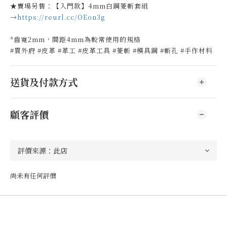
★賣場另售：【入門款】4mm白鋼菱斬套組
→
https://reurl.cc/OEon3g
*齒寬2mm，間距4mm為較常使用的規格
#買外府 #皮革 #革工 #皮革工具 #菱斬 #模具鋼 #斬孔 #手作材料
送貨及付款方式
顧客評價
尚未有任何評價