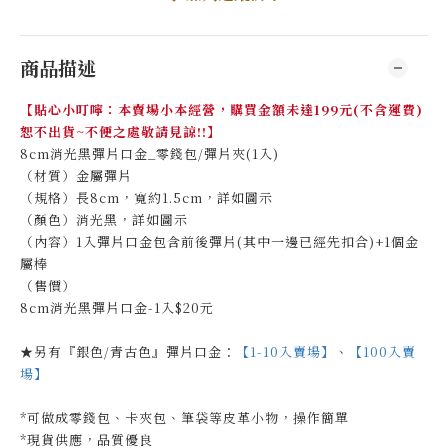
商品描述
【貼心小叮嚀：本賣場小本經營，購買金額未達199元(不含運費)
恕不出貨~不便之處敬請見諒!!】
8cm消光黑彈片口金_零錢包/彈片夾(1入)
（材質）金屬彈片
（規格）長8cm，寬約1.5cm，詳如圖示
（顏色）消光黑，詳如圖示
（內容）1入彈片口金包含前後彈片(其中一邊已經先扣合)+1個金
屬棒
（售價）
8cm消光黑彈片口金-1入$20元
★另有『銀色/青古色』彈片口金：
【1-10入賣場】
、
【100入賣
場】
*可做成零錢包、卡夾包、筆袋等皮革小物，操作簡單
*現貨供應，品質優良