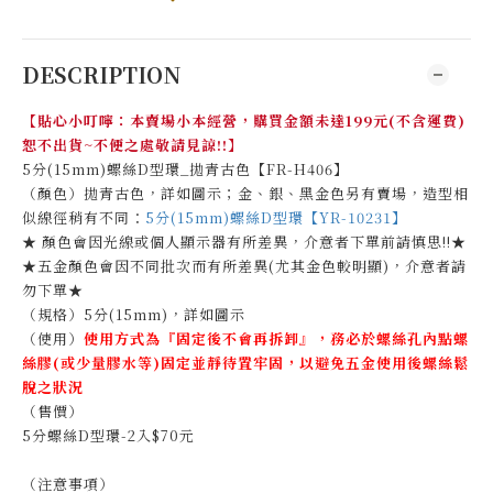
DESCRIPTION
【貼心小叮嚀：本賣場小本經營，購買金額未達199元(不含運費)
恕不出貨~不便之處敬請見諒!!】
5分(15mm)螺絲D型環_拋青古色【FR-H406】
（顏色）拋青古色，詳如圖示；金、銀、黑金色另有賣場，造型相
似線徑稍有不同：
5分(15mm)螺絲D型環【YR-10231】
★ 顏色會因光線或個人顯示器有所差異，介意者下單前請慎思!!★
★五金顏色會因不同批次而有所差異(尤其金色較明顯)，介意者請
勿下單★
（規格）5分(15mm)，詳如圖示
（使用）
使用方式為『固定後不會再拆卸』，
務必於螺絲孔內點螺
絲膠
(或少量膠水等)固定並靜待置牢固，
以避免五金使用後螺絲鬆
脫之狀況
（售價）
5分螺絲D型環-2入$70元
（注意事項）