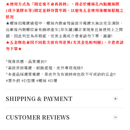
★
使用方式為『固定後不會再拆卸』，
務必於螺絲孔內點螺絲膠
(或少量膠水等)固定並靜待置牢固，
以避免五金使用後螺絲鬆脫之
狀況
★螺絲扣電鍍過程中，螺絲內側會殘留部分電鍍水無法完全清除，
出廠後內側螺紋會有銅綠產生(非生鏽)屬正常現象且無使用上之問
題，因此判定為非瑕疵，完美主義或介意者請勿下單，謝謝!
★五金顏色會因不同批次而有所差異(尤其金色較明顯)，介意者請
勿下單★
*現貨供應，品質優良!!
*高級吊掛電鍍，耐酸處理，皮件專用規格!!
*本產品採優質電鍍，是皮件及布做時尚包款不可或缺的五金!!
#買外府 #D型環 #螺絲 #D環
SHIPPING & PAYMENT
CUSTOMER REVIEWS