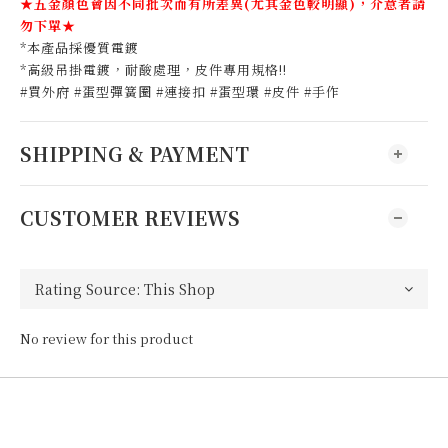
★五金顏色會因不同批次而有所差異(尤其金色較明顯)，介意者請
勿下單★
*本產品採優質電鍍
*高級吊掛電鍍，耐酸處理，皮件專用規格!!
#買外府 #蛋型彈簧圈 #連接扣 #蛋型環 #皮件 #手作
SHIPPING & PAYMENT
CUSTOMER REVIEWS
No review for this product