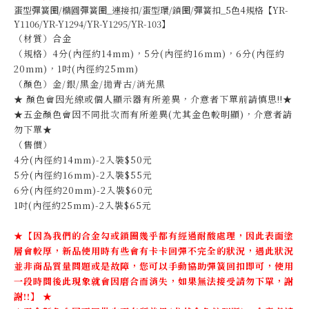
蛋型彈簧圈/橢圓彈簧圈_連接扣/蛋型環/鎖圈/彈簧扣_5色4規格【YR-
Y1106/YR-Y1294/YR-Y1295/YR-103】
（材質）合金
（規格）4分(內徑約14mm)，5分(內徑約16mm)，6分(內徑約
20mm)，1吋(內徑約25mm)
（顏色）金/銀/黑金/拋青古/消光黑
★ 顏色會因光線或個人顯示器有所差異，介意者下單前請慎思!!★
★五金顏色會因不同批次而有所差異(尤其金色較明顯)，介意者請
勿下單★
（售價）
4分(內徑約14mm)-2入裝$50元
5分(內徑約16mm)-2入裝$55元
6分(內徑約20mm)-2入裝$60元
1吋(內徑約25mm)-2入裝$65元
★【因為我們的合金勾或鎖圈幾乎都有經過耐酸處理，因此表面塗
層會較厚，新品使用時有些會有卡卡回彈不完全的狀況，遇此狀況
並非商品質量問題或是故障，您可以手動協助彈簧回扣即可，使用
一段時間後此現象就會因磨合而消失，如果無法接受請勿下單，謝
謝!!】
★