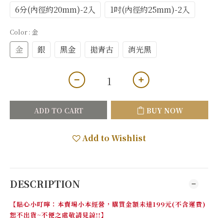
6分(內徑約20mm)-2入
1吋(內徑約25mm)-2入
Color
: 金
金
銀
黑金
拋青古
消光黑
ADD TO CART
BUY NOW
Add to Wishlist
DESCRIPTION
【貼心小叮嚀：本賣場小本經營，購買金額未達199元(不含運費)
恕不出貨~不便之處敬請見諒!!】