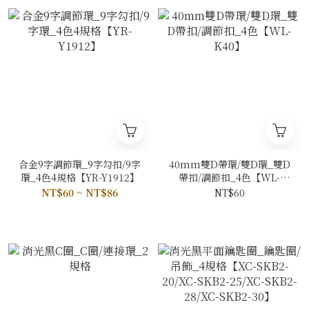
合金9字調節環_9字勾扣/9字
40mm雙D帶環/雙D環_雙D
環_4色4規格【YR-Y1912】
帶扣/調節扣_4色【WL-
K40】
NT$60 ~ NT$86
NT$60