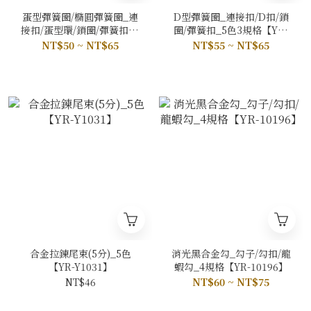
蛋型彈簧圈/橢圓彈簧圈_連
D型彈簧圈_連接扣/D扣/鎖
接扣/蛋型環/鎖圈/彈簧扣_5
圈/彈簧扣_5色3規格【YR-
色4規格【YR-Y1106/YR-
Y1863/YR-Y1864/YR-
NT$50 ~ NT$65
NT$55 ~ NT$65
Y1294/YR-Y1295/YR-103】
Y1865】
合金拉鍊尾束(5分)_5色
消光黑合金勾_勾子/勾扣/龍
【YR-Y1031】
蝦勾_4規格【YR-10196】
NT$46
NT$60 ~ NT$75