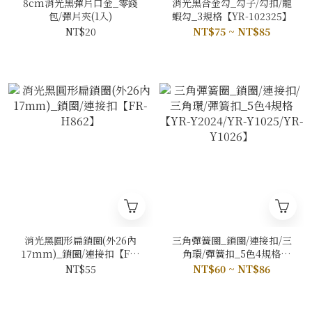
8cm消光黑彈片口金_零錢
消光黑合金勾_勾子/勾扣/龍
包/彈片夾(1入)
蝦勾_3規格【YR-102325】
NT$20
NT$75 ~ NT$85
消光黑圓形扁鎖圈(外26內
三角彈簧圈_鎖圈/連接扣/三
17mm)_鎖圈/連接扣【FR-
角環/彈簧扣_5色4規格
H862】
【YR-Y2024/YR-
NT$55
NT$60 ~ NT$86
Y1025/YR-Y1026】