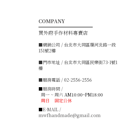
COMPANY
━━━━━━━━━━━
買外府手作材料專賣店
■網銷公司 / 台北市大同區環河北路一段
151號2樓
■門市地址 / 台北市大同區民樂街73-1號1
樓
■服務電話 / 02-2556-2556
■
服務時間 /
周一 ~ 周六
AM10:00~PM18:00
周日 固定公休
■
E-MAIL /
mwfhandmade@gmail.com