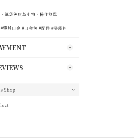
包、筆袋等皮革小物，操作簡單
 #彈片口金 #口金包 #配件 #零錢包
PAYMENT
EVIEWS
duct