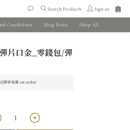
Sign in
Search Products
nd Conditions
Blog Posts
Shop All
BUY NOW
黑彈片口金_零錢包/彈
即享免運 on order