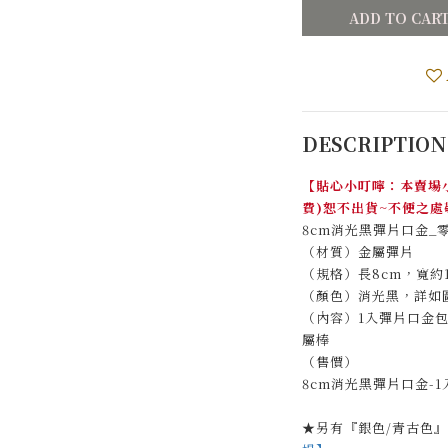
ADD TO CAR
DESCRIPTION
【貼心小叮嚀：本賣場小
費)恕不出貨~不便之處
8cm消光黑彈片口金_零
（材質）金屬彈片
（規格）長8cm，寬約1
（顏色）消光黑，詳如
（內容）1入彈片口金包
屬棒
（售價）
8cm消光黑彈片口金-1
★另有『銀色/青古色