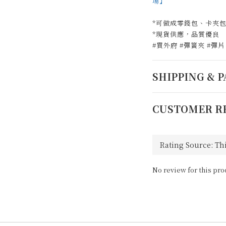
場】
*可做成零錢包、卡夾
*現貨供應，品質優良
#買外府 #彈簧夾 #彈片
SHIPPING & 
CUSTOMER R
No review for this pro