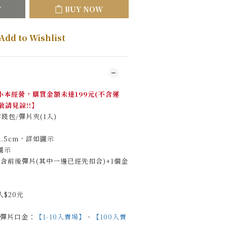
T
BUY NOW
Add to Wishlist
本經營，購買金額未達199元(不含運
敬請見諒!!】
錢包/彈片夾(1入)
.5cm，詳如圖示
圖示
含前後彈片(其中一邊已經先扣合)+1個金
入$20元
』彈片口金：
【1-10入賣場】
、
【100入賣