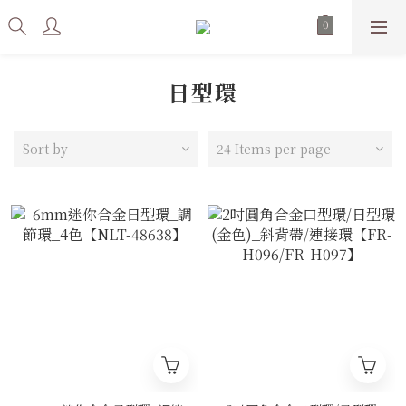
日型環
Sort by
24 Items per page