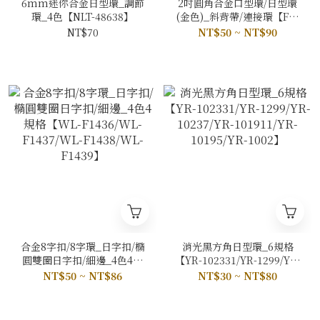
6mm迷你合金日型環_調節
2吋圓角合金口型環/日型環
環_4色【NLT-48638】
(金色)_斜背帶/連接環【FR-
H096/FR-H097】
NT$70
NT$50 ~ NT$90
合金8字扣/8字環_日字扣/橢
消光黑方角日型環_6規格
圓雙圈日字扣/細邊_4色4規
【YR-102331/YR-1299/YR-
格【WL-F1436/WL-
10237/YR-101911/YR-
NT$50 ~ NT$86
NT$30 ~ NT$80
F1437/WL-F1438/WL-
10195/YR-1002】
F1439】