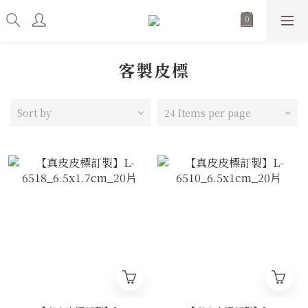
客製皮標
Sort by
24 Items per page