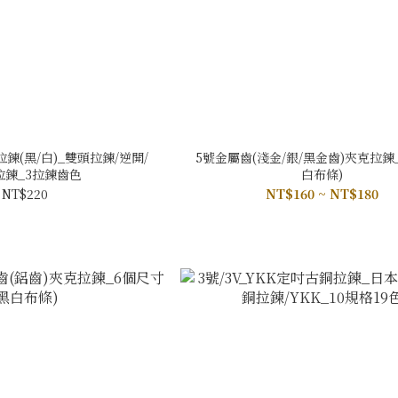
鍊(黑/白)_雙頭拉鍊/逆開/
5號金屬齒(淺金/銀/黑金齒)夾克拉鍊_
拉鍊_3拉鍊齒色
白布條)
NT$220
NT$160 ~ NT$180