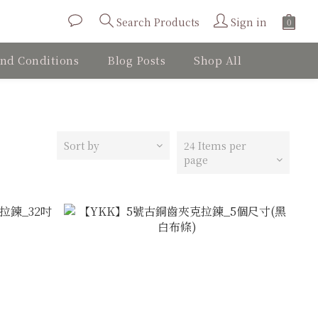
Sign in
Search Products
nd Conditions
Blog Posts
Shop All
Sort by
24 Items per
page