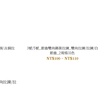
鍊頭/古銅拉
3號/5號_銀齒雙向碼裝拉鍊_雙向拉鍊/拉鍊/白
銀齒_2規格31色
NT$100 ~ NT$110