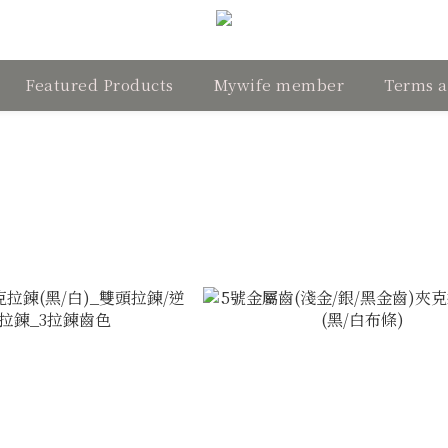
Featured Products
Mywife member
Terms a