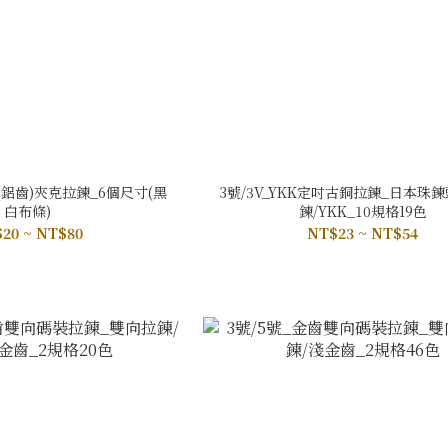
(鋁齒)夾克拉鍊_6個尺寸(黑
3號/3V_YKK定吋古銅拉鍊_日本珠
白布條)
鍊/YKK_10規格19色
20 ~ NT$80
NT$23 ~ NT$54