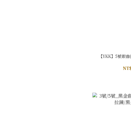
【YKK】5號銀齒
NT$