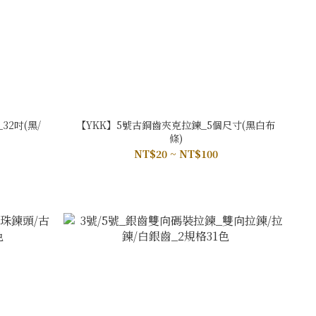
32吋(黑/
【YKK】5號古銅齒夾克拉鍊_5個尺寸(黑白布
條)
NT$20 ~ NT$100