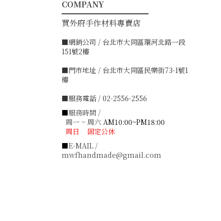
COMPANY
━━━━━━━━━━━
買外府手作材料專賣店
■網銷公司 / 台北市大同區環河北路一段
151號2樓
■門市地址 / 台北市大同區民樂街73-1號1
樓
■服務電話 / 02-2556-2556
■
服務時間 /
周一 ~ 周六
AM10:00~PM18:00
周日 固定公休
■
E-MAIL /
mwfhandmade@gmail.com