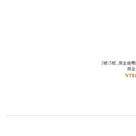
3號/5號_黑金齒
黑金
NT$1