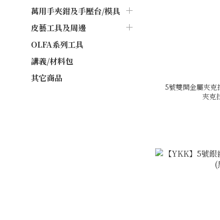
萬用手夾鉗及手壓台/模具
皮藝工具及周邊
OLFA系列工具
講義/材料包
其它商品
5號雙開金屬夾克拉
夾克