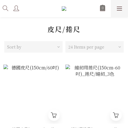
皮尺/捲尺
Sort by
24 Items per page