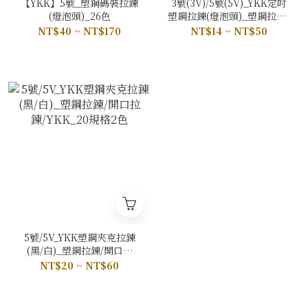
【YKK】5號_塑鋼碼裝拉鍊
3號(3V)/5號(5V)_YKK定吋
(燈泡頭)_26色
塑鋼拉鍊(燈泡頭)_塑鋼拉鍊/
拉鍊/YKK_11規格26色
NT$40 ~ NT$170
NT$14 ~ NT$50
5號/5V_YKK塑鋼夾克拉鍊
(黑/白)_塑鋼拉鍊/開口拉
鍊/YKK_20規格2色
NT$20 ~ NT$60