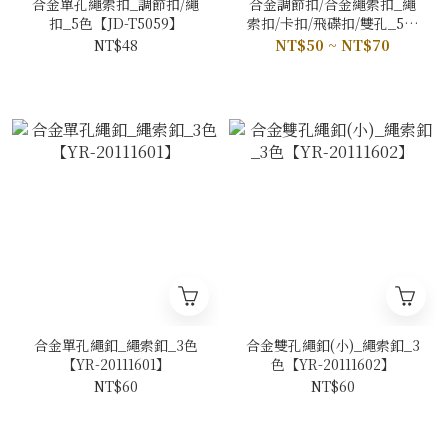
合金單孔繩索扣_調節扣/繩
合金調節扣/合金繩索扣_繩
扣_5色【JD-T5059】
索扣/卡扣/飛碟扣/雙孔_5色
5規格【YU-T5010/YU-
NT$48
NT$50 ~ NT$70
T5079/YU-T5080/YU-
T5081/YU-T5082】
合金單孔繩釦_繩索釦_3色
合金雙孔繩釦(小)_繩索釦_3
【YR-20111601】
色【YR-20111602】
NT$60
NT$60