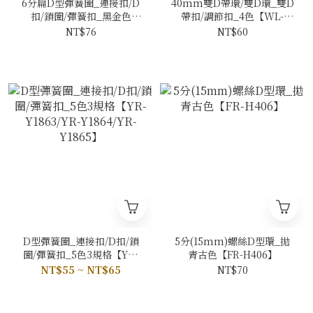
6分扁D型彈簧圈_連接扣/D
40mm雙D帶環/雙D環_雙D
扣/鎖圈/彈簧扣_黑金色
帶扣/調節扣_4色【WL-
【YR-Y1760】
K40】
NT$76
NT$60
D型彈簧圈_連接扣/D扣/鎖
5分(15mm)螺絲D型環_拋
圈/彈簧扣_5色3規格【YR-
青古色【FR-H406】
Y1863/YR-Y1864/YR-
NT$55 ~ NT$65
NT$70
Y1865】